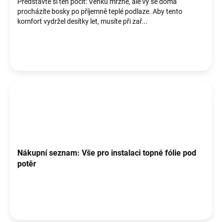
Představte si ten pocit: Venku mrzne, ale vy se doma
ů
procházíte bosky po příjemně teplé podlaze. Aby tento
komfort vydržel desítky let, musíte při zař...
Nákupní seznam: Vše pro instalaci topné fólie pod
potěr