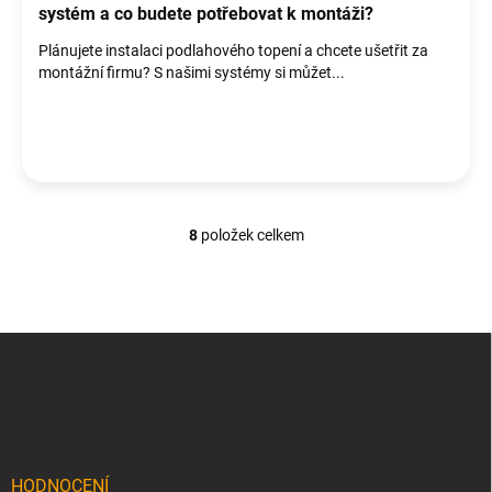
systém a co budete potřebovat k montáži?
Plánujete instalaci podlahového topení a chcete ušetřit za
montážní firmu? S našimi systémy si můžet...
8
položek celkem
O
v
l
á
d
Z
a
á
c
p
í
p
a
r
t
v
í
k
HODNOCENÍ