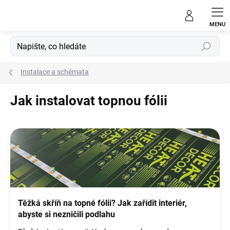
Přejít
na
obsah
Hledat
Instalace a schémata
Jak instalovat topnou fólii
V
ý
p
i
s
č
l
Těžká skříň na topné fólii? Jak zařídit interiér,
á
abyste si nezničili podlahu
n
k