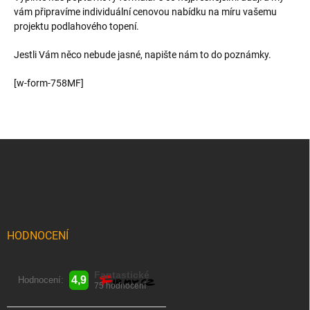
vám připravíme individuální cenovou nabídku na míru vašemu
projektu podlahového topení.
Jestli Vám něco nebude jasné, napište nám to do poznámky.
[w-form-758MF]
Z
á
p
a
t
í
HODNOCENÍ