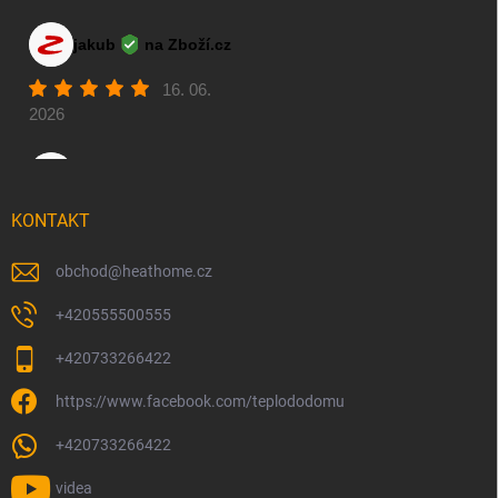
KONTAKT
obchod
@
heathome.cz
+420555500555
+420733266422
https://www.facebook.com/teplododomu
+420733266422
videa