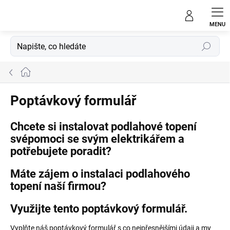
Přejít
na
obsah
Hledat
Domů
Poptávkový formulář
Chcete si instalovat podlahové topení
svépomoci se svým elektrikářem a
potřebujete poradit?
Máte zájem o instalaci podlahového
topení naší firmou?
Využijte tento poptávkový formulář.
Vyplňte náš poptávkový formulář s co nejpřesnějšími údaji a my