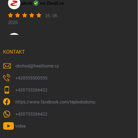
KONTAKT
obchod
@
heathome.cz
+420555500555
+420733266422
https://www.facebook.com/teplododomu
+420733266422
videa