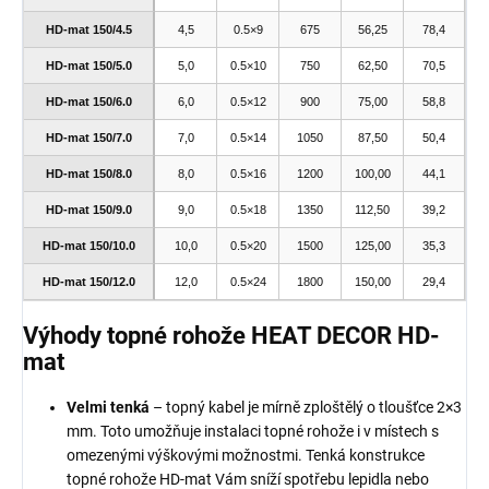
HD-mat 150/4.5
4,5
0.5×9
675
56,25
78,4
HD-mat 150/5.0
5,0
0.5×10
750
62,50
70,5
HD-mat 150/6.0
6,0
0.5×12
900
75,00
58,8
HD-mat 150/7.0
7,0
0.5×14
1050
87,50
50,4
HD-mat 150/8.0
8,0
0.5×16
1200
100,00
44,1
HD-mat 150/9.0
9,0
0.5×18
1350
112,50
39,2
HD-mat 150/10.0
10,0
0.5×20
1500
125,00
35,3
HD-mat 150/12.0
12,0
0.5×24
1800
150,00
29,4
Výhody topné rohože HEAT DECOR HD-
mat
Velmi tenká
– topný kabel je mírně zploštělý o tloušťce 2×3
mm. Toto umožňuje instalaci topné rohože i v místech s
omezenými výškovými možnostmi. Tenká konstrukce
topné rohože HD-mat Vám sníží spotřebu lepidla nebo