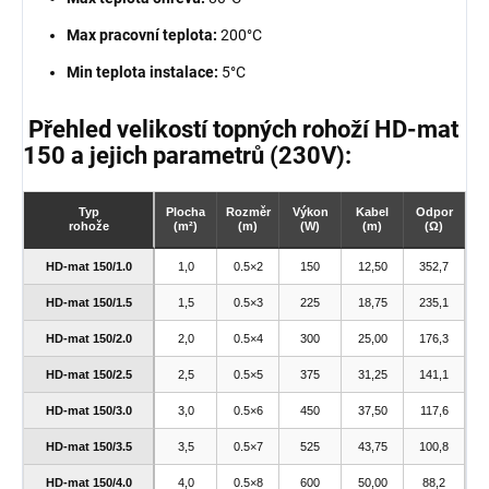
Max pracovní teplota:
200°C
Min teplota instalace:
5°C
Přehled velikostí topných rohoží HD-mat
150 a jejich parametrů (230V):
Typ
Plocha
Rozměr
Výkon
Kabel
Odpor
rohože
(m²)
(m)
(W)
(m)
(Ω)
HD-mat 150/1.0
1,0
0.5×2
150
12,50
352,7
HD-mat 150/1.5
1,5
0.5×3
225
18,75
235,1
HD-mat 150/2.0
2,0
0.5×4
300
25,00
176,3
HD-mat 150/2.5
2,5
0.5×5
375
31,25
141,1
HD-mat 150/3.0
3,0
0.5×6
450
37,50
117,6
HD-mat 150/3.5
3,5
0.5×7
525
43,75
100,8
HD-mat 150/4.0
4,0
0.5×8
600
50,00
88,2