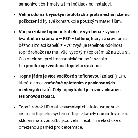
samonivelační hmoty a tím i náklady na instalaci.
Velmi odolná k vysokým teplotách a proti mechanickému
poškození
díky své konstrukci a použitým materiálům.
Vnější izolace topného kabelu je vyrobena z vysoce
kvalitního materiálu – FEP – teflonu
, který ve srovnání s
běžnou izolací kabelů z PVC zvyšuje tepelnou odolnost
topné rohože HD-mat vůči vysokým teplotám až na 200 st.
C a odolnost proti mechanickému poškození a
tím
prodlužuje životnost topného systému.
Topné jádro je více vodičové s teflonovou izolací
(FEP),
které je navíc
chráněné opletením z pocínovaných
měděných drátů
.
Celý topný kabel je rovněž chráněn
teflonovou izolací.
Topná rohož HD-mat je
samolepicí
– toto usnadňuje
instalaci topného systému. Topné kabely namontované na
sklolaminátovou síťku jsou velmi flexibilní a elastické s
omezenou pamětí pro deformace.