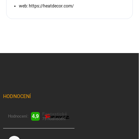
web: https://heatdecor.com/
Z
á
p
a
t
í
HODNOCENÍ