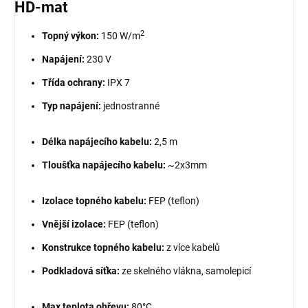
HD-mat
2
Topný výkon:
150 W/m
Napájení:
230 V
Třída ochrany:
IPX 7
Typ napájení:
jednostranné
Délka napájecího kabelu:
2,5 m
Tloušťka napájecího kabelu:
~2x3mm
Izolace topného kabelu:
FEP (teflon)
Vnější izolace:
FEP (teflon)
Konstrukce topného kabelu:
z více kabelů
Podkladová síťka:
ze skelného vlákna, samolepicí
Max teplota ohřevu:
80°C