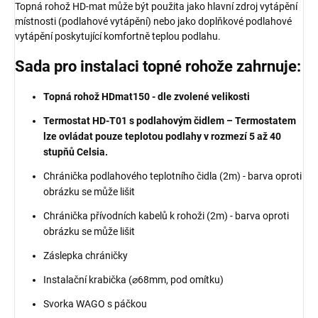
Topná rohož HD-mat může být použita jako hlavní zdroj vytápění
místnosti (podlahové vytápění) nebo jako doplňkové podlahové
vytápění poskytující komfortně teplou podlahu.
Sada pro instalaci topné rohože zahrnuje:
Topná rohož HDmat150 - dle zvolené velikosti
Termostat HD-T01 s podlahovým čidlem –
Termostatem
lze ovládat pouze teplotou podlahy v rozmezí 5 až 40
stupňů Celsia.
Chránička podlahového teplotního čidla (2m) - barva oproti
obrázku se může lišit
Chránička přívodních kabelů k rohoži (2m) - barva oproti
obrázku se může lišit
Záslepka chráničky
Instalační krabička (⌀68mm, pod omítku)
Svorka WAGO s páčkou