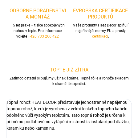
ODBORNÉ PORADENSTVÍ
EVROPSKÁ CERTIFIKACE
A MONTÁŽ
PRODUKTŮ
15 let praxe = tisíce spokojených
Naše produkty Heat Decor splňují
nohou v teple. Pro informace
nejpřísnější normy EU a prošly
volejte
+420 733 266 422
certifikaci
.
TOPTE JIŽ ZÍTRA
Zatímco ostatní slibují, my už nakládáme. Topné fólie a rohože skladem
k okamžité expedici.
Topná rohož HEAT DECOR představuje jednostranně napájenou
topnou rohož, která je vyrobena z velmi tenkého topného kabelu
odolného vůči vysokým teplotám. Tato topná rohož je určena k
přímému podlahovému vytápění místností s instalací pod dlažbu,
keramiku nebo kameninu.