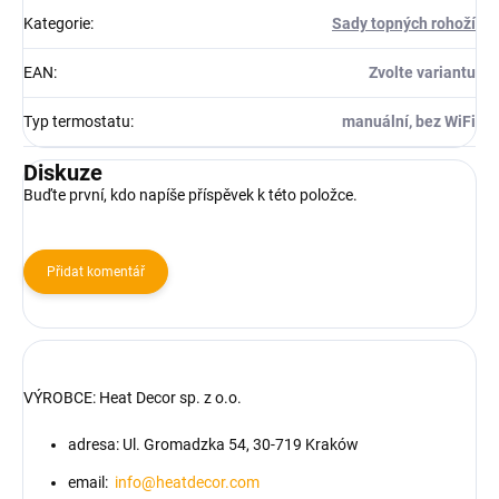
Kategorie
:
Sady topných rohoží
EAN
:
Zvolte variantu
Typ termostatu
:
manuální, bez WiFi
Diskuze
Buďte první, kdo napíše příspěvek k této položce.
Přidat komentář
VÝROBCE:
Heat Decor sp. z o.o.
adresa: Ul. Gromadzka 54, 30-719 Kraków
email:
info@heatdecor.com