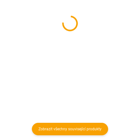
1.5mm, hnědý
67 Kč
27,20 Kč
55,37 Kč bez DPH
22,48 Kč bez DPH
Do košíku
Do košíku
Sada pro připojení topné fólie
HEAT DECOR modelové řady HD-
Měděný kabel (kabelové lanko) s
G, HD-EPL a HD-PRO, typ B. Sada
dvojitou izolací pro podlahové
obsahuje: 2x lisovací konektor
topení. Barva hnědá. Průměr: 1,5
typ B, 6x dílek samovulkanizační
mm2. Průměr kabelu: 3±0,2 mm.
pásky.
Balení: 100 bm – cena se týká 1
bm.
Zobrazit všechny související produkty