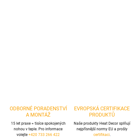
−
+
Přidat do košíku
Krátký ústřižek topné fólie pro různé použití, např. přídavný ohřev
při pěstování rostlin (sazenic), vytápění terárií, vytápění úlů a
jiných chovů zvířat, ale i pro ohřev povrchů sloužících k opracování
nebo přípravě či zrání potravinářských produktů.
DETAILNÍ INFORMACE
ZEPTAT SE
ODBORNÉ PORADENSTVÍ
EVROPSKÁ CERTIFIKACE
A MONTÁŽ
PRODUKTŮ
15 let praxe = tisíce spokojených
Naše produkty Heat Decor splňují
nohou v teple. Pro informace
nejpřísnější normy EU a prošly
volejte
+420 733 266 422
certifikaci
.