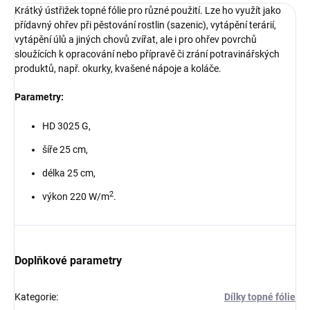
Krátký ústřižek topné fólie pro různé použití. Lze ho využít jako
přídavný ohřev při pěstování rostlin (sazenic), vytápění terárií,
vytápění úlů a jiných chovů zvířat, ale i pro ohřev povrchů
sloužících k opracování nebo přípravě či zrání potravinářských
produktů, např. okurky, kvašené nápoje a koláče.
Parametry:
HD 3025 G,
šíře 25 cm,
délka 25 cm,
2
výkon 220 W/m
.
Doplňkové parametry
Kategorie
:
Dílky topné fólie