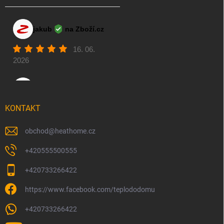
KONTAKT
obchod
@
heathome.cz
+420555500555
+420733266422
https://www.facebook.com/teplododomu
+420733266422