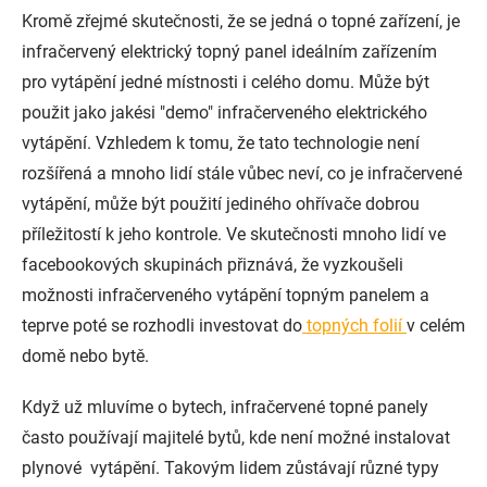
Kromě zřejmé skutečnosti, že se jedná o topné zařízení, je
infračervený elektrický topný panel ideálním zařízením
pro vytápění jedné místnosti i celého domu. Může být
použit jako jakési "demo" infračerveného elektrického
vytápění. Vzhledem k tomu, že tato technologie není
rozšířená a mnoho lidí stále vůbec neví, co je infračervené
vytápění, může být použití jediného ohřívače dobrou
příležitostí k jeho kontrole. Ve skutečnosti mnoho lidí ve
facebookových skupinách přiznává, že vyzkoušeli
možnosti infračerveného vytápění topným panelem a
teprve poté se rozhodli investovat do
topných folií
v celém
domě nebo bytě.
Když už mluvíme o bytech, infračervené topné panely
často používají majitelé bytů, kde není možné instalovat
plynové vytápění. Takovým lidem zůstávají různé typy