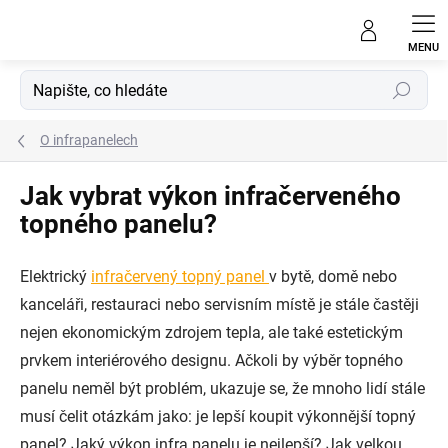
Přejít
na
obsah
Hledat
O infrapanelech
Jak vybrat výkon infračerveného
topného panelu?
Elektrický
infračervený topný panel
v bytě, domě nebo
kanceláři, restauraci nebo servisním místě je stále častěji
nejen ekonomickým zdrojem tepla, ale také estetickým
prvkem interiérového designu. Ačkoli by výběr topného
panelu neměl být problém, ukazuje se, že mnoho lidí stále
musí čelit otázkám jako: je lepší koupit výkonnější topný
panel? Jaký výkon infra panelu je nejlepší? Jak velkou