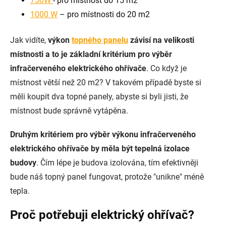
750W
- pro místnost do 15 m2
1000 W
– pro místnosti do 20 m2
Jak vidíte,
výkon
topného panelu
závisí na velikosti
místnosti a to je základní kritérium pro výběr
infračerveného elektrického ohřívače
. Co když je
místnost větší než 20 m2? V takovém případě byste si
měli koupit dva topné panely, abyste si byli jisti, že
místnost bude správně vytápěna.
Druhým kritériem pro výběr výkonu infračerveného
elektrického ohřívače by měla být tepelná izolace
budovy
. Čím lépe je budova izolována, tím efektivněji
bude náš topný panel fungovat, protože "unikne" méně
tepla.
Proč potřebuji elektrický ohřívač?