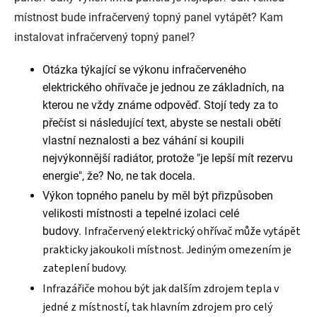
místnost bude infračervený topný panel vytápět? Kam
instalovat infračervený topný panel?
Otázka týkající se výkonu infračerveného
elektrického ohřívače je jednou ze základních, na
kterou ne vždy známe odpověď. Stojí tedy za to
přečíst si následující text, abyste se nestali obětí
vlastní neznalosti a bez váhání si koupili
nejvýkonnější radiátor, protože "je lepší mít rezervu
energie", že? No, ne tak docela.
Výkon topného panelu by měl být přizpůsoben
velikosti místnosti a tepelné izolaci celé
Infračervený elektrický ohřívač může vytápět
budovy.
prakticky jakoukoli místnost. Jediným omezením je
zateplení budovy.
Infrazářiče mohou být jak dalším zdrojem tepla v
jedné z místností, tak hlavním zdrojem pro celý