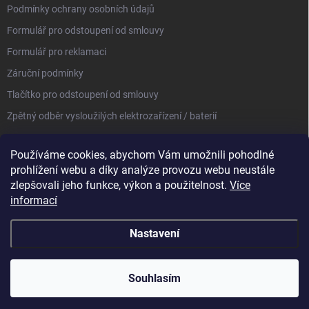
Podmínky ochrany osobních údajů
Formulář pro odstoupení od smlouvy
Formulář pro reklamaci
Záruční podmínky
Tlačítko pro odstoupení od smlouvy
Zpětný odběr vysloužilých elektrozařízení / baterií
Používáme cookies, abychom Vám umožnili pohodlné
prohlížení webu a díky analýze provozu webu neustále
zlepšovali jeho funkce, výkon a použitelnost.
Více
informací
Nastavení
Copyright 2026
Heat Home ¦ efektivní vytápění
. Všechna práva vyhrazena.
Upravit nastavení cookies
Souhlasím
Vytvořil Shoptet