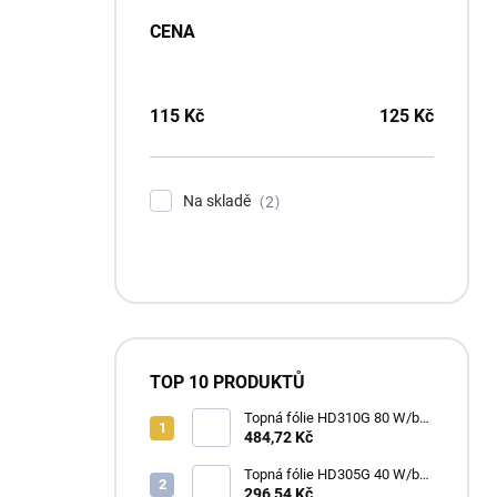
CENA
115
Kč
125
Kč
Na skladě
2
TOP 10 PRODUKTŮ
Topná fólie HD310G 80 W/bm
(80 W/m2) - Heat Decor
484,72 Kč
Topná fólie HD305G 40 W/bm
(80 W/m2) - Heat Decor
296,54 Kč