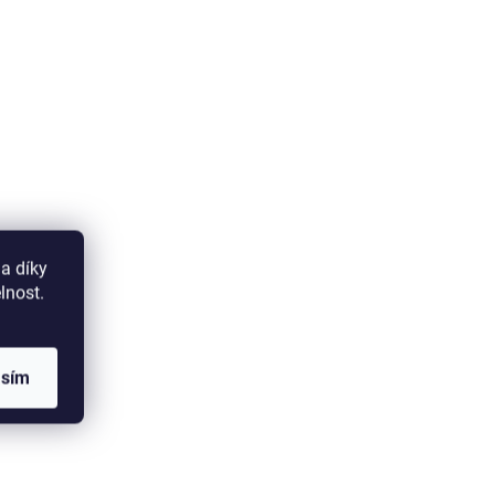
a díky
lnost.
asím