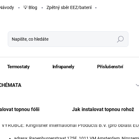
Návody
💡 Blog
Zpětný sběr EEZ/baterií
Hledat
Termostaty
Infrapanely
Příslušenství
SCHÉMATA
Kingfisher
alovat topnou fólii
Jak instalovat topnou rohož
VÝROBCE: Kingfisher International Products B.V. (pro oblast EU
adresa: Rapenburgerstraat 175E, 1011 VM Amsterdam, Nizozem