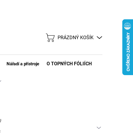
PRÁZDNÝ KOŠÍK
NÁKUPNÍ
KOŠÍK
O TOPNÝCH FÓLIÍCH
Nářadí a přístroje
)
í