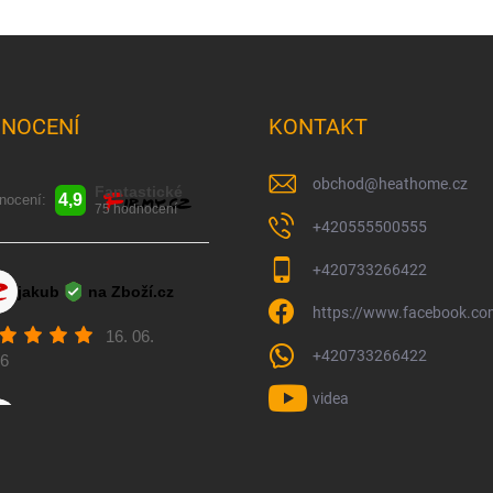
NOCENÍ
KONTAKT
obchod
@
heathome.cz
+420555500555
+420733266422
https://www.facebook.c
+420733266422
videa