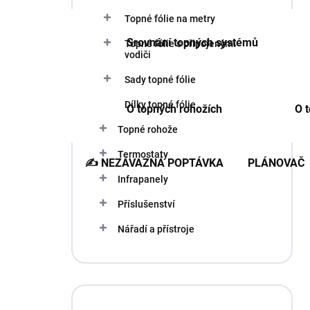
a
n
Topné fólie na metry
n
Srovnání topných systémů
Topné fólie s připojenými
í
vodiči
p
a
Sady topné fólie
n
Dílky topné fólie
e
O topných rohožích
O t
l
Topné rohože
Termostaty
✍️ NEZÁVAZNÁ POPTÁVKA
PLÁNOVAČ 
Infrapanely
Příslušenství
Nářadí a přístroje