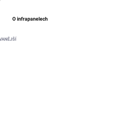
O infrapanelech
2
položek celkem
VANĚJŠÍ
676
NÁS
ADEM
(2 KS)