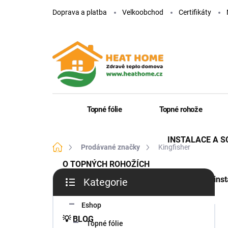
Přejít
Doprava a platba
Velkoobchod
Certifikáty
na
obsah
Topné fólie
Topné rohože
INSTALACE A 
Domů
Prodávané značky
Kingfisher
O TOPNÝCH ROHOŽÍCH
P
Jak inst
Kategorie
o
Přeskočit
s
kategorie
t
Eshop
r
💡 BLOG
Topné fólie