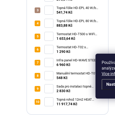
Topná fólie HD-EPL 40 W/bm
(80 W/m2, šíře 50 cm) - Heat
541,74 Kč
Decor
Topná fólie HD-EPL 80 W/bm
(80 W/m2, šíře 100 cm) - Heat
883,88 Kč
Decor
Termostat HD-T500 s WiFi
modulem a podlahovým
1 653,64 Kč
čidlem, bílý
Termostat HD-T02 s
podlahovým čidlem
1 290 Kč
Infra panel HD-WAVE STEEL
Použív
Heat decor, 1000 W, kovový, s
6 960 Kč
analýze
termostatem
Více in
Manuální termostat HD-T01 s
podlahovým čidlem
548 Kč
Nast
Sada pro instalaci topné
rohože HEAT DECOR HD-
2 830 Kč
mat150 s termostatem HD-
T02
Topná rohož 12m2 HEAT
DECOR HD-mat150/12.0
11 917,74 Kč