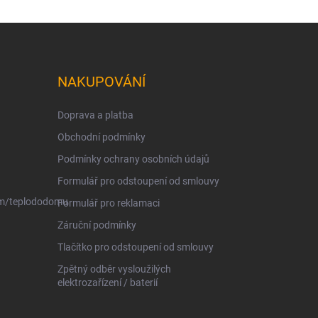
NAKUPOVÁNÍ
Doprava a platba
Obchodní podmínky
Podmínky ochrany osobních údajů
Formulář pro odstoupení od smlouvy
om/teplododomu
Formulář pro reklamaci
Záruční podmínky
Tlačítko pro odstoupení od smlouvy
Zpětný odběr vysloužilých
elektrozařízení / baterií