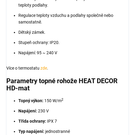
teploty podlahy.
Regulace teploty vzduchu a podlahy společně nebo
samostatně.
Dětský zámek.
Stupeň ochrany: IP20.
Napájení: 95 ~ 240 V
Více o termostatu
zde
.
Parametry topné rohože HEAT DECOR
HD-mat
2
Topný výkon:
150 W/m
Napájení:
230 V
Třída ochrany:
IPX 7
Typ napájení:
jednostranné