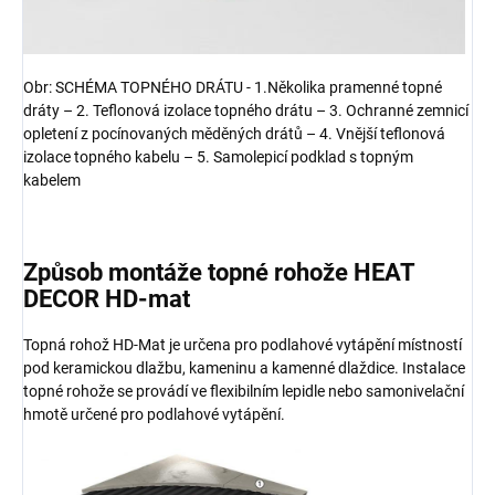
Obr: SCHÉMA TOPNÉHO DRÁTU - 1.Několika pramenné topné
dráty – 2. Teflonová izolace topného drátu – 3. Ochranné zemnicí
opletení z pocínovaných měděných drátů – 4. Vnější teflonová
izolace topného kabelu – 5. Samolepicí podklad s topným
kabelem
Způsob montáže topné rohože HEAT
DECOR HD-mat
Topná rohož HD-Mat je určena pro podlahové vytápění místností
pod keramickou dlažbu, kameninu a kamenné dlaždice. Instalace
topné rohože se provádí ve flexibilním lepidle nebo samonivelační
hmotě určené pro podlahové vytápění.