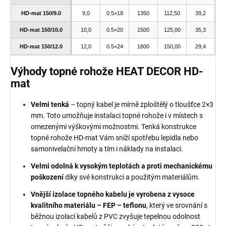
HD-mat 150/9.0
9,0
0.5×18
1350
112,50
39,2
HD-mat 150/10.0
10,0
0.5×20
1500
125,00
35,3
HD-mat 150/12.0
12,0
0.5×24
1800
150,00
29,4
Výhody topné rohože HEAT DECOR HD-
mat
Velmi tenká
– topný kabel je mírně zploštělý o tloušťce 2×3
mm. Toto umožňuje instalaci topné rohože i v místech s
omezenými výškovými možnostmi. Tenká konstrukce
topné rohože HD-mat Vám sníží spotřebu lepidla nebo
samonivelační hmoty a tím i náklady na instalaci.
Velmi odolná k vysokým teplotách a proti mechanickému
poškození
díky své konstrukci a použitým materiálům.
Vnější izolace topného kabelu je vyrobena z vysoce
kvalitního materiálu – FEP – teflonu
, který ve srovnání s
běžnou izolací kabelů z PVC zvyšuje tepelnou odolnost