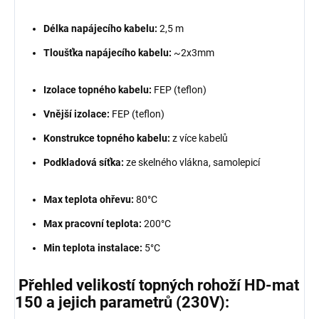
Délka napájecího kabelu:
2,5 m
Tloušťka napájecího kabelu:
~2x3mm
Izolace topného kabelu:
FEP (teflon)
Vnější izolace:
FEP (teflon)
Konstrukce topného kabelu:
z více kabelů
Podkladová síťka:
ze skelného vlákna, samolepicí
Max teplota ohřevu:
80°C
Max pracovní teplota:
200°C
Min teplota instalace:
5°C
Přehled velikostí topných rohoží HD-mat
150 a jejich parametrů (230V):