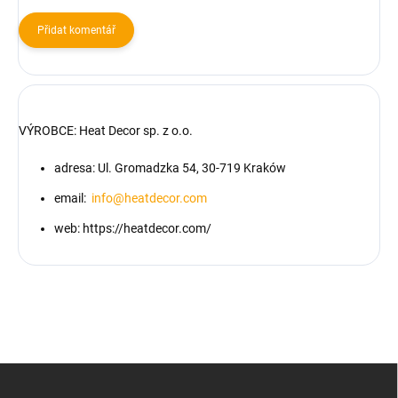
Přidat komentář
VÝROBCE:
Heat Decor sp. z o.o.
adresa: Ul. Gromadzka 54, 30-719 Kraków
email:
info@heatdecor.com
web: https://heatdecor.com/
Z
á