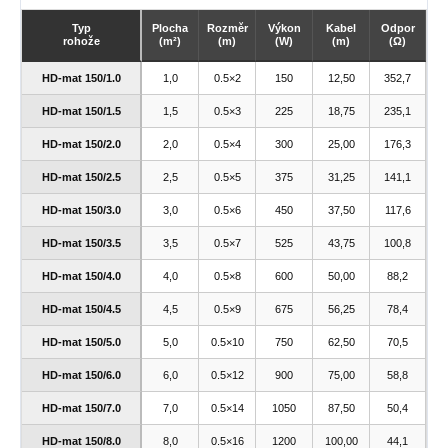
Typ
Plocha
Rozměr
Výkon
Kabel
Odpor
rohože
(m²)
(m)
(W)
(m)
(Ω)
HD-mat 150/1.0
1,0
0.5×2
150
12,50
352,7
HD-mat 150/1.5
1,5
0.5×3
225
18,75
235,1
HD-mat 150/2.0
2,0
0.5×4
300
25,00
176,3
HD-mat 150/2.5
2,5
0.5×5
375
31,25
141,1
HD-mat 150/3.0
3,0
0.5×6
450
37,50
117,6
HD-mat 150/3.5
3,5
0.5×7
525
43,75
100,8
HD-mat 150/4.0
4,0
0.5×8
600
50,00
88,2
HD-mat 150/4.5
4,5
0.5×9
675
56,25
78,4
HD-mat 150/5.0
5,0
0.5×10
750
62,50
70,5
HD-mat 150/6.0
6,0
0.5×12
900
75,00
58,8
HD-mat 150/7.0
7,0
0.5×14
1050
87,50
50,4
HD-mat 150/8.0
8,0
0.5×16
1200
100,00
44,1