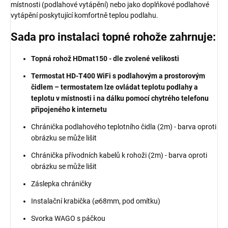
místnosti (podlahové vytápění) nebo jako doplňkové podlahové
vytápění poskytující komfortně teplou podlahu.
Sada pro instalaci topné rohože zahrnuje:
Topná rohož HDmat150 - dle zvolené velikosti
Termostat HD-T400 WiFi s podlahovým a prostorovým
čidlem –
t
ermostatem lze ovládat teplotu podlahy a
teplotu v místnosti i na dálku pomocí chytrého telefonu
připojeného k internetu
Chránička podlahového teplotního čidla (2m) - barva oproti
obrázku se může lišit
Chránička přívodních kabelů k rohoži (2m) - barva oproti
obrázku se může lišit
Záslepka chráničky
Instalační krabička (⌀68mm, pod omítku)
Svorka WAGO s páčkou