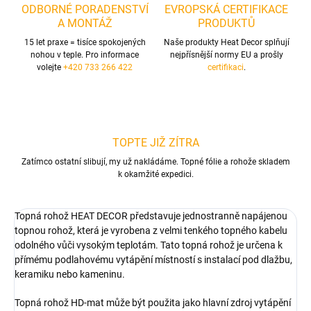
ODBORNÉ PORADENSTVÍ
EVROPSKÁ CERTIFIKACE
A MONTÁŽ
PRODUKTŮ
15 let praxe = tisíce spokojených
Naše produkty Heat Decor splňují
nohou v teple. Pro informace
nejpřísnější normy EU a prošly
volejte
+420 733 266 422
certifikaci
.
TOPTE JIŽ ZÍTRA
Zatímco ostatní slibují, my už nakládáme. Topné fólie a rohože skladem
k okamžité expedici.
Topná rohož HEAT DECOR představuje jednostranně napájenou
topnou rohož, která je vyrobena z velmi tenkého topného kabelu
odolného vůči vysokým teplotám. Tato topná rohož je určena k
přímému podlahovému vytápění místností s instalací pod dlažbu,
keramiku nebo kameninu.
Topná rohož HD-mat může být použita jako hlavní zdroj vytápění