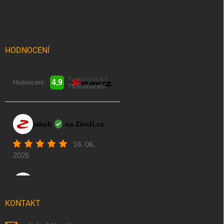
p
a
t
í
HODNOCENÍ
KONTAKT