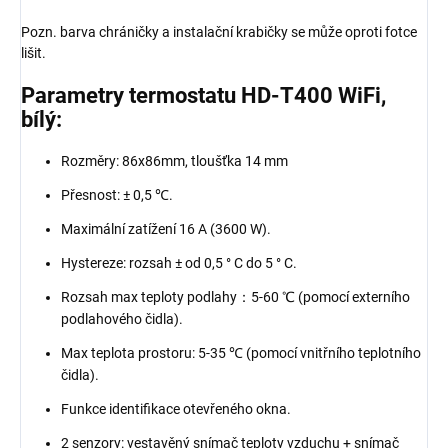
Pozn. barva chráničky a instalační krabičky se může oproti fotce
lišit.
Parametry termostatu HD-T400 WiFi,
bílý:
Rozměry: 86x86mm, tloušťka 14 mm
Přesnost: ± 0,5 ℃.
Maximální zatížení 16 A (3600 W).
Hystereze: rozsah ± od 0,5 ° C do 5 ° C.
Rozsah max teploty podlahy：5-60 ℃ (pomocí externího
podlahového čidla).
Max teplota prostoru: 5-35 ℃ (pomocí vnitřního teplotního
čidla).
Funkce identifikace otevřeného okna.
2 senzory: vestavěný snímač teploty vzduchu + snímač