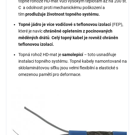
topné rohože HD-mat vůči vysokým teplotám až na 200 st.
C a odolnost proti mechanickému poškození a
tím
prodlužuje životnost topného systému.
Topné jádro je více vodičové s teflonovou izolací
(FEP),
které je navíc
chráněné opletením z pocínovaných
měděných drátů
.
Celý topný kabel je rovněž chráněn
teflonovou izolací.
Topná rohož HD-mat je
samolepicí
– toto usnadňuje
instalaci topného systému. Topné kabely namontované na
sklolaminátovou síťku jsou velmi flexibilní a elastické s
omezenou pamětí pro deformace.