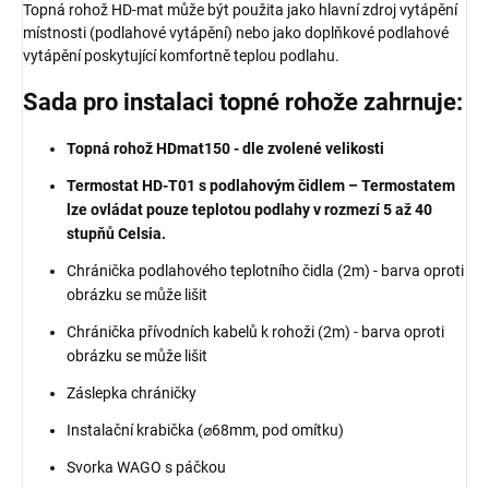
Topná rohož HD-mat může být použita jako hlavní zdroj vytápění
místnosti (podlahové vytápění) nebo jako doplňkové podlahové
vytápění poskytující komfortně teplou podlahu.
Sada pro instalaci topné rohože zahrnuje:
Topná rohož HDmat150 - dle zvolené velikosti
Termostat HD-T01 s podlahovým čidlem –
Termostatem
lze ovládat pouze teplotou podlahy v rozmezí 5 až 40
stupňů Celsia.
Chránička podlahového teplotního čidla (2m) - barva oproti
obrázku se může lišit
Chránička přívodních kabelů k rohoži (2m) - barva oproti
obrázku se může lišit
Záslepka chráničky
Instalační krabička (⌀68mm, pod omítku)
Svorka WAGO s páčkou