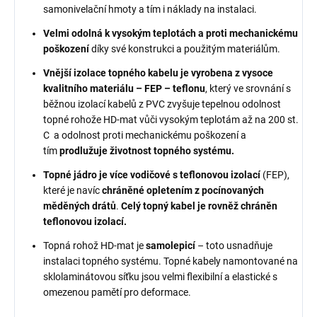
samonivelační hmoty a tím i náklady na instalaci.
Velmi odolná k vysokým teplotách a proti mechanickému
poškození
díky své konstrukci a použitým materiálům.
Vnější izolace topného kabelu je vyrobena z vysoce
kvalitního materiálu – FEP – teflonu
, který ve srovnání s
běžnou izolací kabelů z PVC zvyšuje tepelnou odolnost
topné rohože HD-mat vůči vysokým teplotám až na 200 st.
C a odolnost proti mechanickému poškození a
tím
prodlužuje životnost topného systému.
Topné jádro je více vodičové s teflonovou izolací
(FEP),
které je navíc
chráněné opletením z pocínovaných
měděných drátů
.
Celý topný kabel je rovněž chráněn
teflonovou izolací.
Topná rohož HD-mat je
samolepicí
– toto usnadňuje
instalaci topného systému. Topné kabely namontované na
sklolaminátovou síťku jsou velmi flexibilní a elastické s
omezenou pamětí pro deformace.