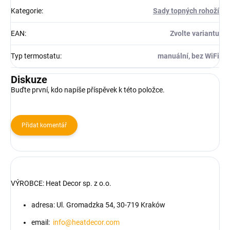
Kategorie
:
Sady topných rohoží
EAN
:
Zvolte variantu
Typ termostatu
:
manuální, bez WiFi
Diskuze
Buďte první, kdo napíše příspěvek k této položce.
Přidat komentář
VÝROBCE:
Heat Decor sp. z o.o.
adresa: Ul. Gromadzka 54, 30-719 Kraków
email:
info@heatdecor.com