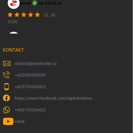
KONTAKT
obchod
@
heathome.cz
+420555500555
+420733266422
https://www.facebook.com/teplododomu
+420733266422
videa