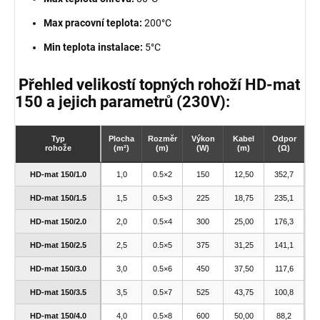
Max pracovní teplota:
200°C
Min teplota instalace:
5°C
Přehled velikostí topných rohoží HD-mat
150 a jejich parametrů (230V):
Typ
Plocha
Rozměr
Výkon
Kabel
Odpor
rohože
(m²)
(m)
(W)
(m)
(Ω)
HD-mat 150/1.0
1,0
0.5×2
150
12,50
352,7
HD-mat 150/1.5
1,5
0.5×3
225
18,75
235,1
HD-mat 150/2.0
2,0
0.5×4
300
25,00
176,3
HD-mat 150/2.5
2,5
0.5×5
375
31,25
141,1
HD-mat 150/3.0
3,0
0.5×6
450
37,50
117,6
HD-mat 150/3.5
3,5
0.5×7
525
43,75
100,8
HD-mat 150/4.0
4,0
0.5×8
600
50,00
88,2