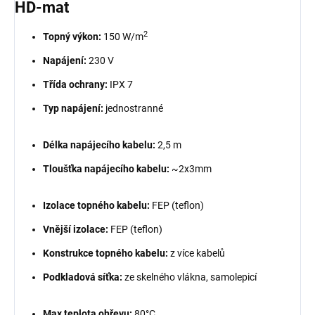
HD-mat
2
Topný výkon:
150 W/m
Napájení:
230 V
Třída ochrany:
IPX 7
Typ napájení:
jednostranné
Délka napájecího kabelu:
2,5 m
Tloušťka napájecího kabelu:
~2x3mm
Izolace topného kabelu:
FEP (teflon)
Vnější izolace:
FEP (teflon)
Konstrukce topného kabelu:
z více kabelů
Podkladová síťka:
ze skelného vlákna, samolepicí
Max teplota ohřevu:
80°C