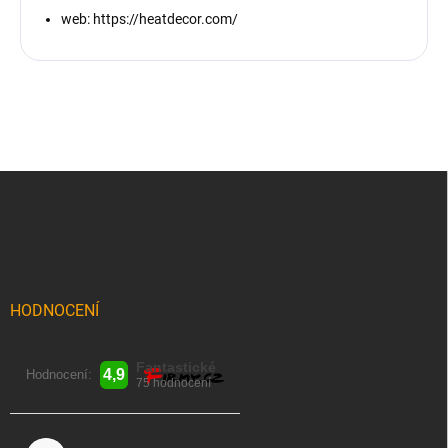
web: https://heatdecor.com/
Z
á
p
a
t
í
HODNOCENÍ