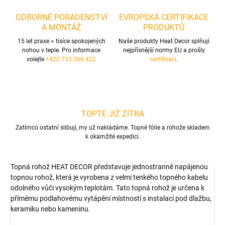
ODBORNÉ PORADENSTVÍ
EVROPSKÁ CERTIFIKACE
A MONTÁŽ
PRODUKTŮ
15 let praxe = tisíce spokojených
Naše produkty Heat Decor splňují
nohou v teple. Pro informace
nejpřísnější normy EU a prošly
volejte
+420 733 266 422
certifikaci
.
TOPTE JIŽ ZÍTRA
Zatímco ostatní slibují, my už nakládáme. Topné fólie a rohože skladem
k okamžité expedici.
Topná rohož HEAT DECOR představuje jednostranně napájenou
topnou rohož, která je vyrobena z velmi tenkého topného kabelu
odolného vůči vysokým teplotám. Tato topná rohož je určena k
přímému podlahovému vytápění místností s instalací pod dlažbu,
keramiku nebo kameninu.