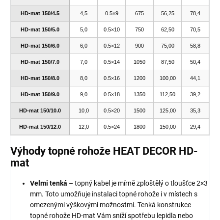
HD-mat 150/4.5
4,5
0.5×9
675
56,25
78,4
HD-mat 150/5.0
5,0
0.5×10
750
62,50
70,5
HD-mat 150/6.0
6,0
0.5×12
900
75,00
58,8
HD-mat 150/7.0
7,0
0.5×14
1050
87,50
50,4
HD-mat 150/8.0
8,0
0.5×16
1200
100,00
44,1
HD-mat 150/9.0
9,0
0.5×18
1350
112,50
39,2
HD-mat 150/10.0
10,0
0.5×20
1500
125,00
35,3
HD-mat 150/12.0
12,0
0.5×24
1800
150,00
29,4
Výhody topné rohože HEAT DECOR HD-
mat
Velmi tenká
– topný kabel je mírně zploštělý o tloušťce 2×3
mm. Toto umožňuje instalaci topné rohože i v místech s
omezenými výškovými možnostmi. Tenká konstrukce
topné rohože HD-mat Vám sníží spotřebu lepidla nebo