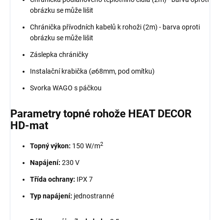
obrázku se může lišit
Chránička přívodních kabelů k rohoži (2m) - barva oproti
obrázku se může lišit
Záslepka chráničky
Instalační krabička (⌀68mm, pod omítku)
Svorka WAGO s páčkou
Parametry topné rohože HEAT DECOR
HD-mat
2
Topný výkon:
150 W/m
Napájení:
230 V
Třída ochrany:
IPX 7
Typ napájení:
jednostranné