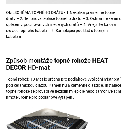
Obr: SCHÉMA TOPNÉHO DRÁTU - 1.Několika pramenné topné
dráty – 2. Teflonová izolace topného drátu – 3. Ochranné zemnicí
opletení z pocínovaných měděných drátů – 4. Vnější teflonová
izolace topného kabelu – 5. Samolepicí podklad s topným
kabelem
Způsob montáže topné rohože HEAT
DECOR HD-mat
Topná rohož HD-Mat je určena pro podlahové vytápění místností
pod keramickou dlažbu, kameninu a kamenné dlaždice. Instalace
topné rohože se provádí ve flexibilním lepidle nebo samonivelační
hmotě určené pro podlahové vytápění.