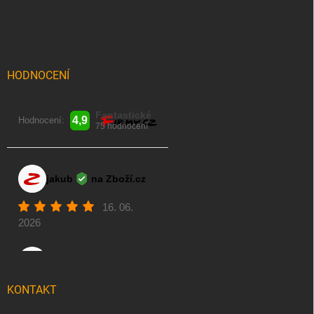
p
a
t
í
HODNOCENÍ
KONTAKT