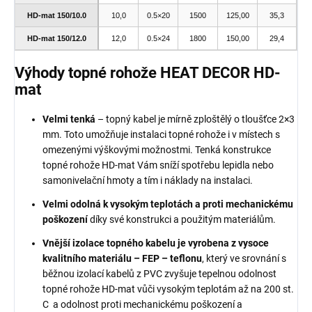
HD-mat 150/10.0
10,0
0.5×20
1500
125,00
35,3
HD-mat 150/12.0
12,0
0.5×24
1800
150,00
29,4
Výhody topné rohože HEAT DECOR HD-
mat
Velmi tenká
– topný kabel je mírně zploštělý o tloušťce 2×3
mm. Toto umožňuje instalaci topné rohože i v místech s
omezenými výškovými možnostmi. Tenká konstrukce
topné rohože HD-mat Vám sníží spotřebu lepidla nebo
samonivelační hmoty a tím i náklady na instalaci.
Velmi odolná k vysokým teplotách a proti mechanickému
poškození
díky své konstrukci a použitým materiálům.
Vnější izolace topného kabelu je vyrobena z vysoce
kvalitního materiálu – FEP – teflonu
, který ve srovnání s
běžnou izolací kabelů z PVC zvyšuje tepelnou odolnost
topné rohože HD-mat vůči vysokým teplotám až na 200 st.
C a odolnost proti mechanickému poškození a