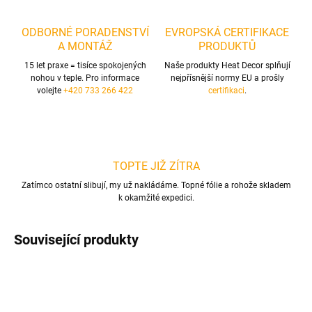
ODBORNÉ PORADENSTVÍ
EVROPSKÁ CERTIFIKACE
A MONTÁŽ
PRODUKTŮ
15 let praxe = tisíce spokojených
Naše produkty Heat Decor splňují
nohou v teple. Pro informace
nejpřísnější normy EU a prošly
volejte
+420 733 266 422
certifikaci
.
TOPTE JIŽ ZÍTRA
Zatímco ostatní slibují, my už nakládáme. Topné fólie a rohože skladem
k okamžité expedici.
Související produkty
TIP
TIP
VÍCE ZA MÉNĚ
VÍCE ZA MÉNĚ