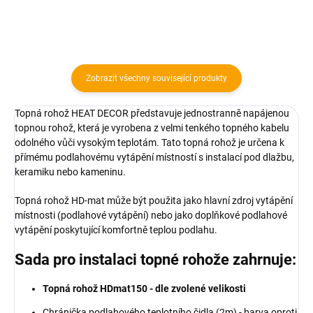
Zobrazit všechny související produkty
Topná rohož HEAT DECOR představuje jednostranně napájenou
topnou rohož, která je vyrobena z velmi tenkého topného kabelu
odolného vůči vysokým teplotám. Tato topná rohož je určena k
přímému podlahovému vytápění místností s instalací pod dlažbu,
keramiku nebo kameninu.
Topná rohož HD-mat může být použita jako hlavní zdroj vytápění
místnosti (podlahové vytápění) nebo jako doplňkové podlahové
vytápění poskytující komfortně teplou podlahu.
Sada pro instalaci topné rohože zahrnuje:
Topná rohož HDmat150 - dle zvolené velikosti
Chránička podlahového teplotního čidla (2m) - barva oproti