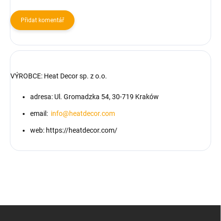
Přidat komentář
VÝROBCE:
Heat Decor sp. z o.o.
adresa: Ul. Gromadzka 54, 30-719 Kraków
email:
info@heatdecor.com
web: https://heatdecor.com/
Z
á