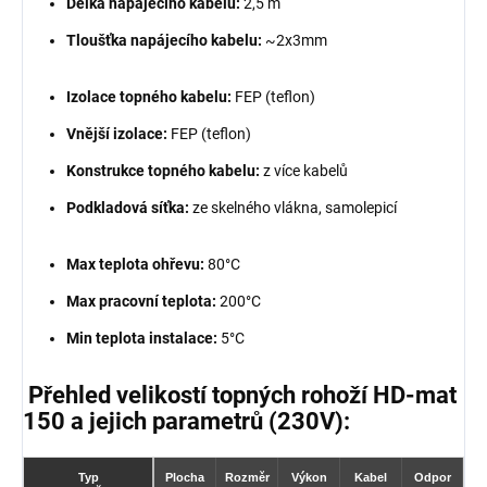
Délka napájecího kabelu:
2,5 m
Tloušťka napájecího kabelu:
~2x3mm
Izolace topného kabelu:
FEP (teflon)
Vnější izolace:
FEP (teflon)
Konstrukce topného kabelu:
z více kabelů
Podkladová síťka:
ze skelného vlákna, samolepicí
Max teplota ohřevu:
80°C
Max pracovní teplota:
200°C
Min teplota instalace:
5°C
Přehled velikostí topných rohoží HD-mat
150 a jejich parametrů (230V):
Typ
Plocha
Rozměr
Výkon
Kabel
Odpor