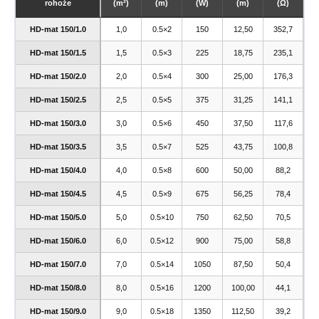
rohože
(m²)
(m)
(W)
(m)
(Ω)
HD-mat 150/1.0
1,0
0.5×2
150
12,50
352,7
HD-mat 150/1.5
1,5
0.5×3
225
18,75
235,1
HD-mat 150/2.0
2,0
0.5×4
300
25,00
176,3
HD-mat 150/2.5
2,5
0.5×5
375
31,25
141,1
HD-mat 150/3.0
3,0
0.5×6
450
37,50
117,6
HD-mat 150/3.5
3,5
0.5×7
525
43,75
100,8
HD-mat 150/4.0
4,0
0.5×8
600
50,00
88,2
HD-mat 150/4.5
4,5
0.5×9
675
56,25
78,4
HD-mat 150/5.0
5,0
0.5×10
750
62,50
70,5
HD-mat 150/6.0
6,0
0.5×12
900
75,00
58,8
HD-mat 150/7.0
7,0
0.5×14
1050
87,50
50,4
HD-mat 150/8.0
8,0
0.5×16
1200
100,00
44,1
HD-mat 150/9.0
9,0
0.5×18
1350
112,50
39,2