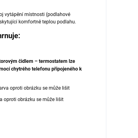
oj vytápění místnosti (podlahové
kytující komfortně teplou podlahu.
hrnuje:
torovým čidlem –
t
ermostatem lze
omocí chytrého telefonu připojeného k
rva oproti obrázku se může lišit
a oproti obrázku se může lišit