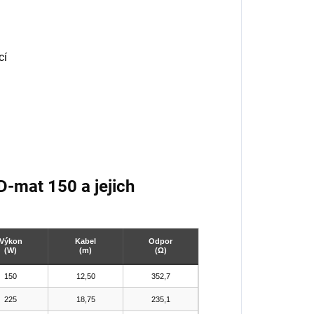
cí
D-mat 150 a jejich
Výkon
Kabel
Odpor
(W)
(m)
(Ω)
150
12,50
352,7
225
18,75
235,1