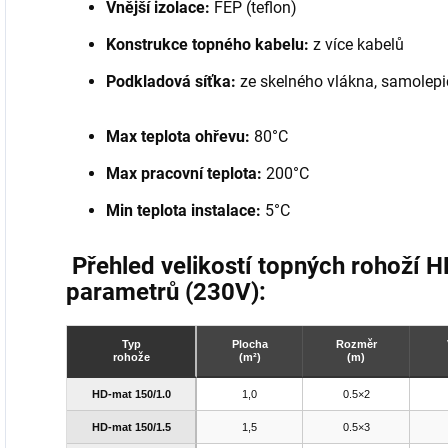
Vnější izolace:
FEP (teflon)
Konstrukce topného kabelu:
z více kabelů
Podkladová síťka:
ze skelného vlákna, samolepi
Max teplota ohřevu:
80°C
Max pracovní teplota:
200°C
Min teplota instalace:
5°C
Přehled velikostí topných rohoží H
parametrů (230V):
Typ
Plocha
Rozměr
rohože
(m²)
(m)
HD-mat 150/1.0
1,0
0.5×2
HD-mat 150/1.5
1,5
0.5×3