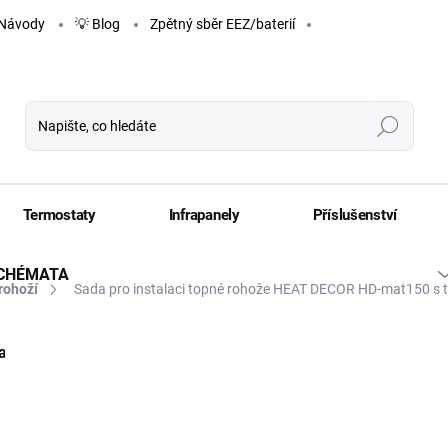
Návody
💡 Blog
Zpětný sběr EEZ/baterií
Hledat
Termostaty
Infrapanely
Příslušenství
SCHÉMATA
rohoží
Sada pro instalaci topné rohože HEAT DECOR HD-mat150 s t
ZNAČKA:
HEAT DECOR
alovat topnou fólii
Jak instalovat topnou rohož
TIP
o