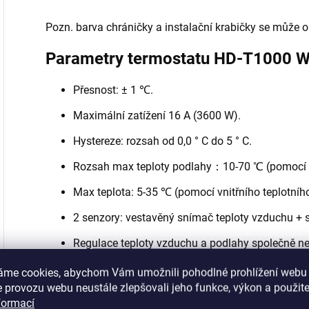
Pozn. barva chráničky a instalační krabičky se může opr
Parametry termostatu HD-T1000 WiF
Přesnost: ± 1 ℃.
Maximální zatížení 16 A (3600 W).
Hystereze: rozsah od 0,0 ° C do 5 ° C.
Rozsah max teploty podlahy：10-70 ℃ (pomocí e
Max teplota: 5-35 ℃ (pomocí vnitřního teplotního
2 senzory: vestavěný snímač teploty vzduchu + 
Regulace teploty vzduchu a podlahy společně n
Dětský zámek.
áme cookies, abychom Vám umožnili pohodlné prohlížení webu 
 provozu webu neustále zlepšovali jeho funkce, výkon a použite
Stupeň ochrany: IP20.
formací