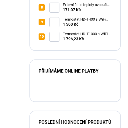
HD-T05 WiFi, bílý
Externí čidlo teploty ovzduší
HD-airsensor
171,07 Kč
Termostat HD-T400 s WiFi
modulem a podlahovým
1 500 Kč
čidlem, bílý
Termostat HD-T1000 s WiFi
modulem a podlahovým
1 796,23 Kč
čidlem, Bílý
PŘIJÍMÁME ONLINE PLATBY
POSLEDNÍ HODNOCENÍ PRODUKTŮ