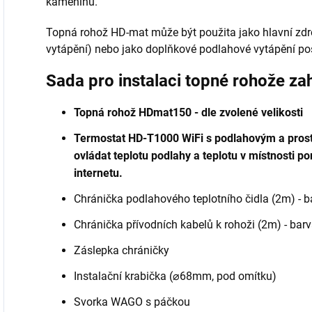
kameninu.
Topná rohož HD-mat může být použita jako hlavní zdr
vytápění) nebo jako doplňkové podlahové vytápění pos
Sada pro instalaci topné rohože za
Topná rohož HDmat150 - dle zvolené velikosti
Termostat HD-T1000 WiFi s podlahovým a pros
ovládat teplotu podlahy a teplotu v místnosti p
internetu.
Chránička podlahového teplotního čidla (2m) - ba
Chránička přívodních kabelů k rohoži (2m) - barv
Záslepka chráničky
Instalační krabička (⌀68mm, pod omítku)
Svorka WAGO s páčkou