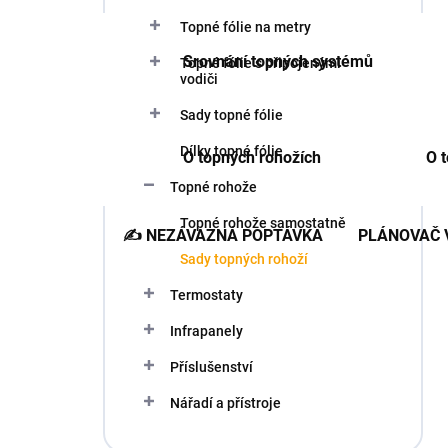
a
n
Topné fólie na metry
n
Srovnání topných systémů
Topné fólie s připojenými
í
vodiči
p
a
Sady topné fólie
n
Dílky topné fólie
e
O topných rohožích
O t
l
Topné rohože
Topné rohože samostatně
✍️ NEZÁVAZNÁ POPTÁVKA
PLÁNOVAČ 
Sady topných rohoží
Termostaty
Infrapanely
Příslušenství
Nářadí a přístroje