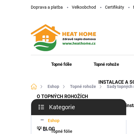
Přejít
Doprava a platba
Velkoobchod
Certifikáty
na
obsah
Topné fólie
Topné rohože
INSTALACE A 
Domů
Eshop
Topné rohože
Sady topných 
O TOPNÝCH ROHOŽÍCH
P
Jak inst
Kategorie
o
Přeskočit
s
kategorie
t
Eshop
r
💡 BLOG
Topné fólie