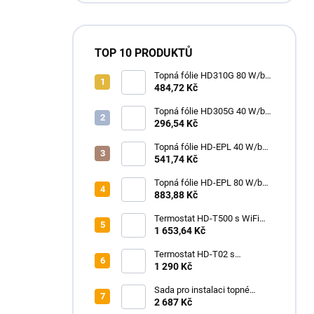
TOP 10 PRODUKTŮ
Topná fólie HD310G 80 W/bm
(80 W/m2) - Heat Decor
484,72 Kč
Topná fólie HD305G 40 W/bm
(80 W/m2) - Heat Decor
296,54 Kč
Topná fólie HD-EPL 40 W/bm
(80 W/m2, šíře 50 cm) - Heat
541,74 Kč
Decor
Topná fólie HD-EPL 80 W/bm
(80 W/m2, šíře 100 cm) - Heat
883,88 Kč
Decor
Termostat HD-T500 s WiFi
modulem a podlahovým
1 653,64 Kč
čidlem, bílý
Termostat HD-T02 s
podlahovým čidlem
1 290 Kč
Sada pro instalaci topné
rohože HEAT DECOR HD-
2 687 Kč
mat150 s WiFi termostatem