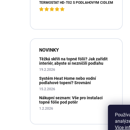
TERMOSTAT HD-T02 S PODLAHOVÝM ČIDLEM
NOVINKY
Těžká skříň na topné fólii? Jak zařídit
interiér, abyste si nezničili podlahu
19.2.2026
Systém Heat Home nebo vodní
podlahové topení? Srovnání
15.2.2026
Nákupní seznam: Vše pro instalaci
topné fólie pod potěr
1.2.2026
Použív
analýze
Více in