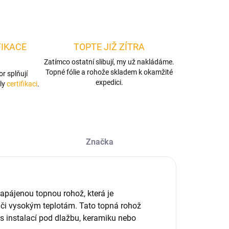
FIKACE
TOPTE JIŽ ZÍTRA
Zatímco ostatní slibují, my už nakládáme.
Topné fólie a rohože skladem k okamžité
r splňují
expedici.
ly
certifikaci
.
Značka
pájenou topnou rohož, která je
či vysokým teplotám. Tato topná rohož
s instalací pod dlažbu, keramiku nebo