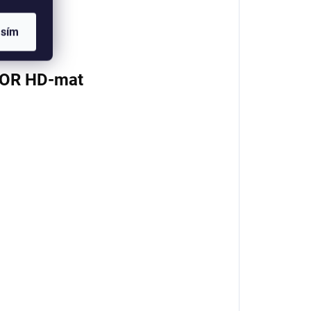
asím
COR HD-mat