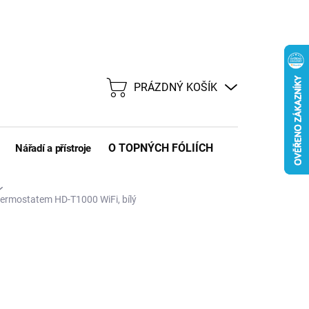
PRÁZDNÝ KOŠÍK
NÁKUPNÍ
KOŠÍK
O TOPNÝCH FÓLIÍCH
Nářadí a přístroje
ermostatem HD-T1000 WiFi, bílý
d
3 353 Kč
/ ks