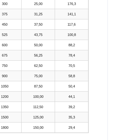
300
25,00
176,3
375
31,25
141,1
450
37,50
117,6
525
43,75
100,8
600
50,00
88,2
675
56,25
78,4
750
62,50
70,5
900
75,00
58,8
1050
87,50
50,4
1200
100,00
44,1
1350
112,50
39,2
1500
125,00
35,3
1800
150,00
29,4