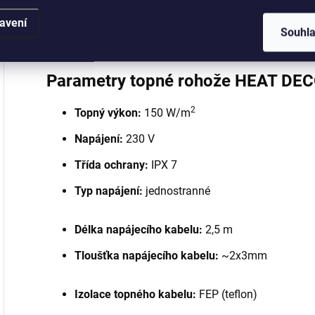
Napájení: 95 ~ 240 V
avení
Souhl
Více o termostatu
zde
.
Parametry topné rohože HEAT DE
2
Topný výkon:
150 W/m
Napájení:
230 V
Třída ochrany:
IPX 7
Typ napájení:
jednostranné
Délka napájecího kabelu:
2,5 m
Tloušťka napájecího kabelu:
~2x3mm
Izolace topného kabelu:
FEP (teflon)