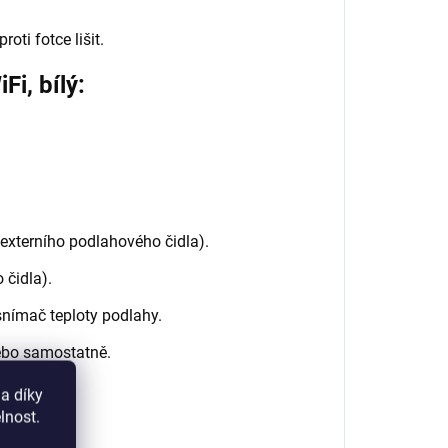
oti fotce lišit.
i, bílý:
xterního podlahového čidla).
 čidla).
snímač teploty podlahy.
ebo samostatně.
a díky
lnost.