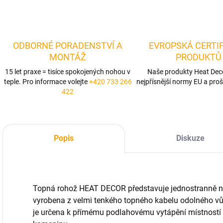
ODBORNÉ PORADENSTVÍ A
EVROPSKÁ CERTI
MONTÁŽ
PRODUKTŮ
15 let praxe = tisíce spokojených nohou v
Naše produkty Heat Deco
teple. Pro informace volejte
+420 733 266
nejpřísnější normy EU a proš
422
Popis
Diskuze
Topná rohož HEAT DECOR představuje jednostranně na
vyrobena z velmi tenkého topného kabelu odolného vů
je určena k přímému podlahovému vytápění místností 