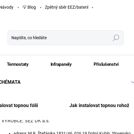
Návody
💡 Blog
Zpětný sběr EEZ/baterií
Hledat
Termostaty
Infrapanely
Příslušenství
SCHÉMATA
SEZ DOLNÝ KUBÍN
alovat topnou fólii
Jak instalovat topnou rohož
VÝROBCE: SEZ DK a.s.
adresa: M.R. Štefánika 1831/46, 026 19 Dolný Kubín, Slovensko