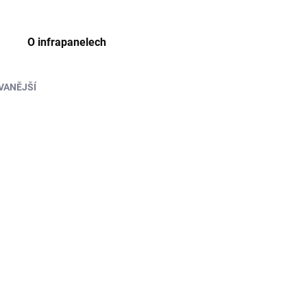
O infrapanelech
2
položek celkem
VANĚJŠÍ
637
NÁS
ADEM
>5 KS)