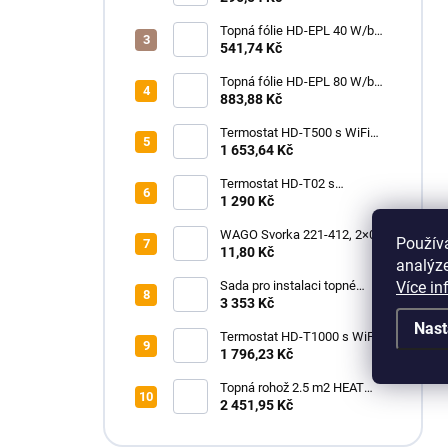
Topná fólie HD-EPL 40 W/bm
(80 W/m2, šíře 50 cm) - Heat
541,74 Kč
Decor
Topná fólie HD-EPL 80 W/bm
(80 W/m2, šíře 100 cm) - Heat
883,88 Kč
Decor
Termostat HD-T500 s WiFi
modulem a podlahovým
1 653,64 Kč
čidlem, bílý
Termostat HD-T02 s
podlahovým čidlem
1 290 Kč
WAGO Svorka 221-412, 2×0,2-
Použív
4mm2, páčková
11,80 Kč
analýze
Více in
Sada pro instalaci topné
rohože HEAT DECOR HD-
3 353 Kč
mat150 s termostatem HD-
Nast
T1000 WiFi, černý
Termostat HD-T1000 s WiFi
modulem a podlahovým
1 796,23 Kč
čidlem, Bílý
Topná rohož 2.5 m2 HEAT
DECOR HD-mat150/2.5
2 451,95 Kč