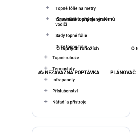
a
n
Topné fólie na metry
n
Srovnání topných systémů
Topné fólie s připojenými
í
vodiči
p
a
Sady topné fólie
n
Dílky topné fólie
e
O topných rohožích
O t
l
Topné rohože
Termostaty
✍️ NEZÁVAZNÁ POPTÁVKA
PLÁNOVAČ 
Infrapanely
Příslušenství
Nářadí a přístroje