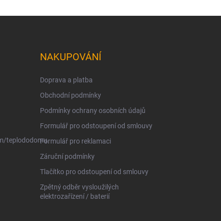
NAKUPOVÁNÍ
Doprava a platba
Obchodní podmínky
Podmínky ochrany osobních údajů
Formulář pro odstoupení od smlouvy
om/teplododomu
Formulář pro reklamaci
Záruční podmínky
Tlačítko pro odstoupení od smlouvy
Zpětný odběr vysloužilých
elektrozařízení / baterií