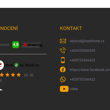
NOCENÍ
KONTAKT
obchod
@
heathome.cz
+420555500555
+420733266422
https://www.facebook.c
+420733266422
videa