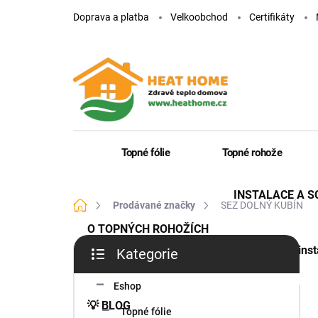
Přejít
Doprava a platba
Velkoobchod
Certifikáty
na
obsah
Topné fólie
Topné rohože
INSTALACE A 
Domů
Prodávané značky
SEZ DOLNÝ KUBÍN
O TOPNÝCH ROHOŽÍCH
P
Jak inst
Kategorie
o
Přeskočit
s
kategorie
t
Eshop
r
💡 BLOG
Topné fólie