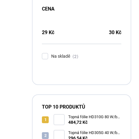
CENA
29
Kč
30
Kč
Na skladě
2
TOP 10 PRODUKTŮ
Topná fólie HD310G 80 W/bm
(80 W/m2) - Heat Decor
484,72 Kč
Topná fólie HD305G 40 W/bm
(80 W/m2) - Heat Decor
296,54 Kč