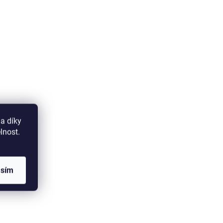
a díky
lnost.
asím