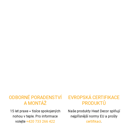
na topnou rohož.
Výrobek je vybaven rukojetí z plastu, která je odolná.
Díky tomu si
hladítko i přes časté používání zachová tvar daný výrobcem.
Tvarovaná rukojeť bezpečně padne do ruky, takže vám zajistí
pohodlnou práci po dlouhou dobu.
Rozměr 480 x 130 mm, Materíál Plast
ZEPTAT SE
ODBORNÉ PORADENSTVÍ
EVROPSKÁ CERTIFIKACE
A MONTÁŽ
PRODUKTŮ
15 let praxe = tisíce spokojených
Naše produkty Heat Decor splňují
nohou v teple. Pro informace
nejpřísnější normy EU a prošly
volejte
+420 733 266 422
certifikaci
.