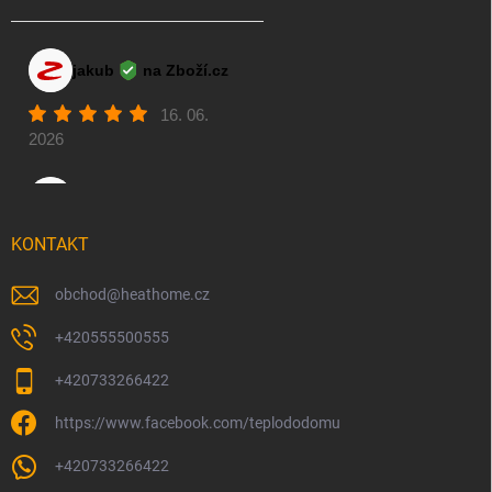
KONTAKT
obchod
@
heathome.cz
+420555500555
+420733266422
https://www.facebook.com/teplododomu
+420733266422