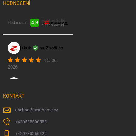
HODNOCENÍ
KONTAKT
obchod
@
heathome.cz
+420555500555
+420733266422