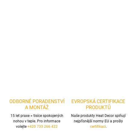
−
+
Přidat do košíku
Boční štípací kleště Magnusson
Pro průměr drátu 1,6 mm.
Pracovní část: chrom vanadová ocel.
DETAILNÍ INFORMACE
ZEPTAT SE
ODBORNÉ PORADENSTVÍ
EVROPSKÁ CERTIFIKACE
A MONTÁŽ
PRODUKTŮ
15 let praxe = tisíce spokojených
Naše produkty Heat Decor splňují
nohou v teple. Pro informace
nejpřísnější normy EU a prošly
volejte
+420 733 266 422
certifikaci
.