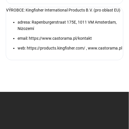
VÝROBCE: Kingfisher International Products B.V. (pro oblast EU)
adresa: Rapenburgerstraat 175E, 1011 VM Amsterdam,
Nizozemí
email: https://www.castorama.pl/kontakt
web: https://products.kingfisher.com/ , www.castorama.pl
Z
á
p
a
t
í